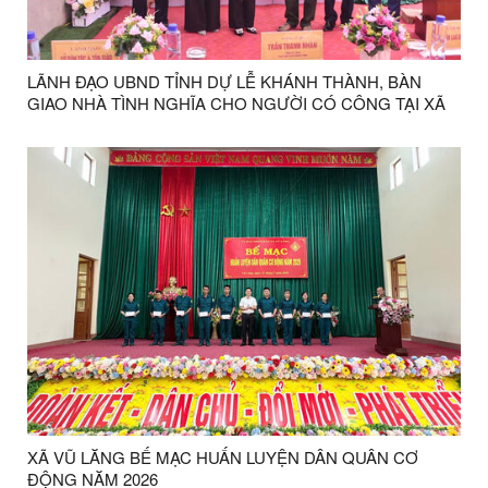
LÃNH ĐẠO UBND TỈNH DỰ LỄ KHÁNH THÀNH, BÀN
GIAO NHÀ TÌNH NGHĨA CHO NGƯỜI CÓ CÔNG TẠI XÃ
VŨ LĂNG
XÃ VŨ LĂNG BẾ MẠC HUẤN LUYỆN DÂN QUÂN CƠ
ĐỘNG NĂM 2026