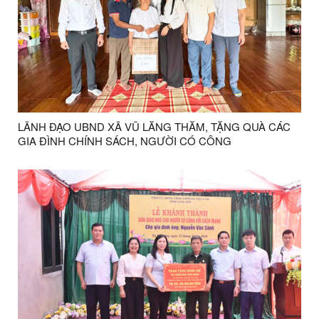
LÃNH ĐẠO UBND XÃ VŨ LĂNG THĂM, TẶNG QUÀ CÁC
GIA ĐÌNH CHÍNH SÁCH, NGƯỜI CÓ CÔNG