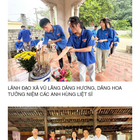
LÃNH ĐẠO XÃ VŨ LĂNG DÂNG HƯƠNG, DÂNG HOA
TƯỞNG NIỆM CÁC ANH HÙNG LIỆT SĨ