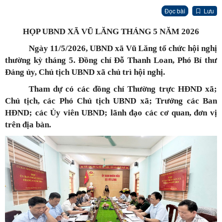
Đọc bài
Lưu
HỌP UBND XÃ VŨ LĂNG THÁNG 5 NĂM 2026
Ngày 11/5/2026, UBND xã Vũ Lăng tổ chức hội nghị
thường kỳ tháng 5. Đồng chí Đỗ Thanh Loan, Phó Bí thư
Đảng ủy, Chủ tịch UBND xã chủ trì hội nghị.
Tham dự có các đồng chí Thường trực HĐND xã;
Chủ tịch, các Phó Chủ tịch UBND xã; Trưởng các Ban
HĐND; các Ủy viên UBND; lãnh đạo các cơ quan, đơn vị
trên địa bàn.