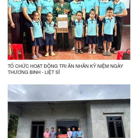
TỔ CHỨC HOẠT ĐỘNG TRI ÂN NHÂN KỶ NIỆM NGÀY
THƯƠNG BINH - LIỆT SĨ