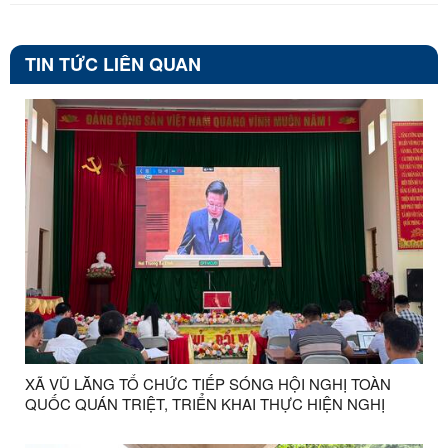
TIN TỨC LIÊN QUAN
XÃ VŨ LĂNG TỔ CHỨC TIẾP SÓNG HỘI NGHỊ TOÀN
QUỐC QUÁN TRIỆT, TRIỂN KHAI THỰC HIỆN NGHỊ
QUYẾT HỘI NGHỊ LẦN THỨ BA BAN CHẤP HÀNH
TRUNG ƯƠNG ĐẢNG KHÓA XIV