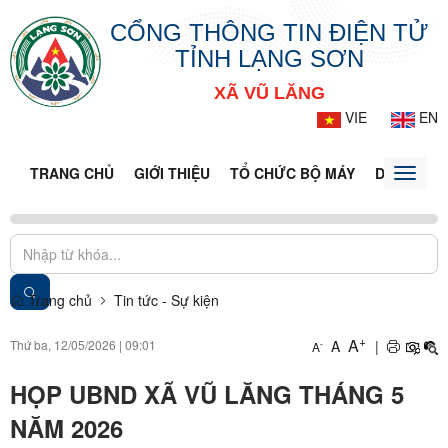
CỔNG THÔNG TIN ĐIỆN TỬ
TỈNH LẠNG SƠN
XÃ VŨ LĂNG
VIE
EN
TRANG CHỦ
GIỚI THIỆU
TỔ CHỨC BỘ MÁY
DOANH NG
Toggle
naviga
Trang chủ
Tin tức - Sự kiện
+
A
Thứ ba, 12/05/2026
|
09:01
A
|
-
A
HỌP UBND XÃ VŨ LĂNG THÁNG 5
NĂM 2026