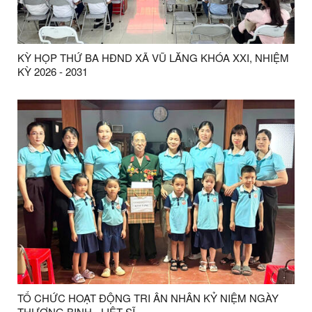
KỲ HỌP THỨ BA HĐND XÃ VŨ LĂNG KHÓA XXI, NHIỆM
KỲ 2026 - 2031
TỔ CHỨC HOẠT ĐỘNG TRI ÂN NHÂN KỶ NIỆM NGÀY
THƯƠNG BINH - LIỆT SĨ