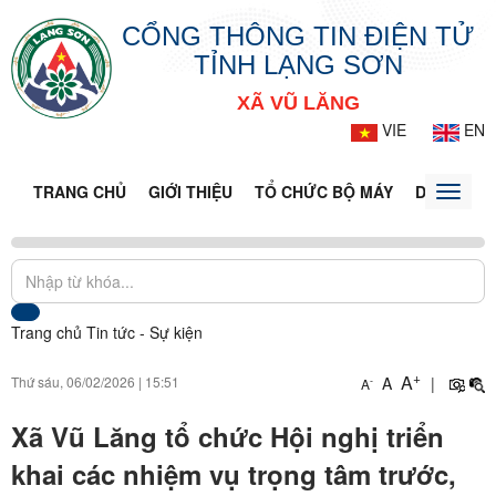
CỔNG THÔNG TIN ĐIỆN TỬ
TỈNH LẠNG SƠN
XÃ VŨ LĂNG
VIE
EN
TRANG CHỦ
GIỚI THIỆU
TỔ CHỨC BỘ MÁY
DOANH NG
Toggle
naviga
Trang chủ
Tin tức - Sự kiện
+
A
Thứ sáu, 06/02/2026
|
15:51
A
|
-
A
Xã Vũ Lăng tổ chức Hội nghị triển
khai các nhiệm vụ trọng tâm trước,