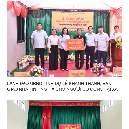
LÃNH ĐẠO UBND TỈNH DỰ LỄ KHÁNH THÀNH, BÀN
GIAO NHÀ TÌNH NGHĨA CHO NGƯỜI CÓ CÔNG TẠI XÃ
VŨ LĂNG