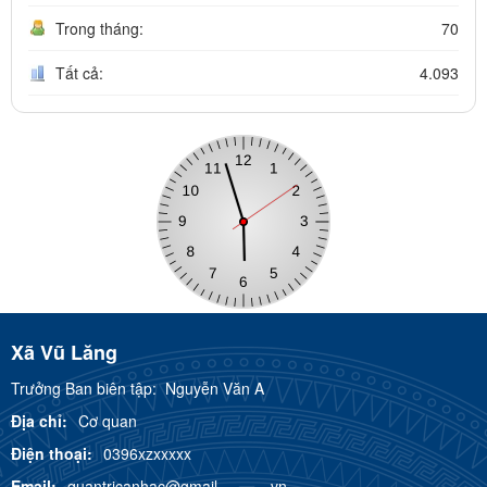
Trong tháng:
70
Tất cả:
4.093
Xã Vũ Lăng
Trưởng Ban biên tập:
Nguyễn Văn A
Địa chỉ:
Cơ quan
Điện thoại:
0396xzxxxxx
Email:
quantricanhac@gmail---------.vn