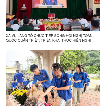
XÃ VŨ LĂNG TỔ CHỨC TIẾP SÓNG HỘI NGHỊ TOÀN
QUỐC QUÁN TRIỆT, TRIỂN KHAI THỰC HIỆN NGHỊ
QUYẾT HỘI NGHỊ LẦN THỨ BA BAN CHẤP HÀNH
TRUNG ƯƠNG ĐẢNG KHÓA XIV