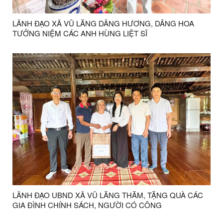
LÃNH ĐẠO XÃ VŨ LĂNG DÂNG HƯƠNG, DÂNG HOA
TƯỞNG NIỆM CÁC ANH HÙNG LIỆT SĨ
LÃNH ĐẠO UBND XÃ VŨ LĂNG THĂM, TẶNG QUÀ CÁC
GIA ĐÌNH CHÍNH SÁCH, NGƯỜI CÓ CÔNG