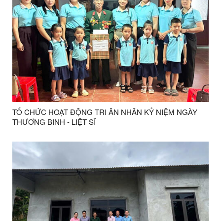
TỔ CHỨC HOẠT ĐỘNG TRI ÂN NHÂN KỶ NIỆM NGÀY
THƯƠNG BINH - LIỆT SĨ