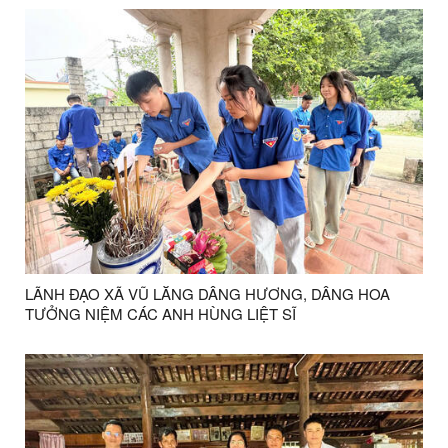
TRUNG ƯƠNG ĐẢNG KHÓA XIV
LÃNH ĐẠO XÃ VŨ LĂNG DÂNG HƯƠNG, DÂNG HOA
TƯỞNG NIỆM CÁC ANH HÙNG LIỆT SĨ