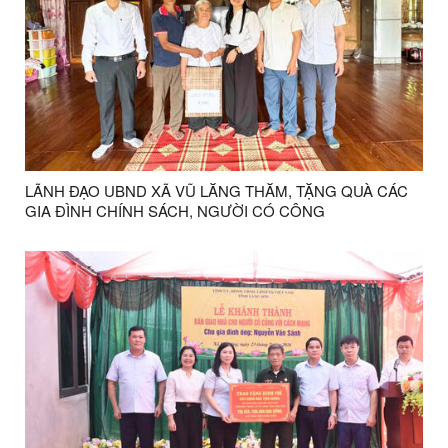
LÃNH ĐẠO UBND XÃ VŨ LĂNG THĂM, TẶNG QUÀ CÁC
GIA ĐÌNH CHÍNH SÁCH, NGƯỜI CÓ CÔNG