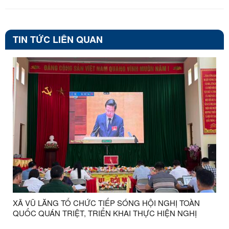
TIN TỨC LIÊN QUAN
XÃ VŨ LĂNG TỔ CHỨC TIẾP SÓNG HỘI NGHỊ TOÀN
QUỐC QUÁN TRIỆT, TRIỂN KHAI THỰC HIỆN NGHỊ
QUYẾT HỘI NGHỊ LẦN THỨ BA BAN CHẤP HÀNH