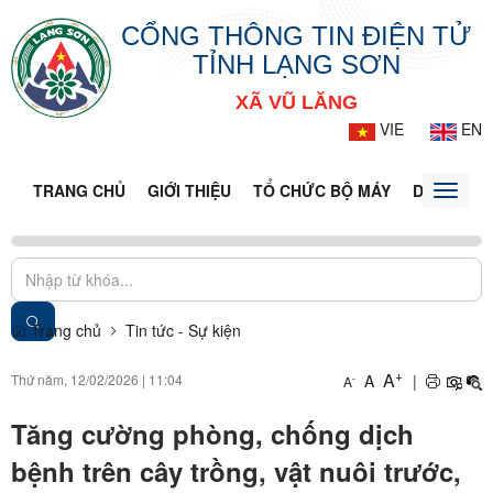
CỔNG THÔNG TIN ĐIỆN TỬ
TỈNH LẠNG SƠN
XÃ VŨ LĂNG
VIE
EN
TRANG CHỦ
GIỚI THIỆU
TỔ CHỨC BỘ MÁY
DOANH NG
Toggle
naviga
Trang chủ
Tin tức - Sự kiện
+
A
Thứ năm, 12/02/2026
|
11:04
A
|
-
A
Tăng cường phòng, chống dịch
bệnh trên cây trồng, vật nuôi trước,