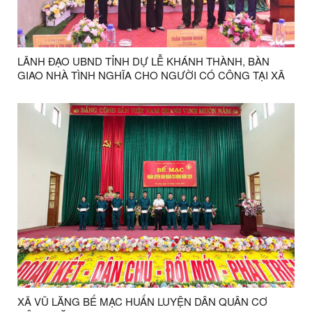
LÃNH ĐẠO UBND TỈNH DỰ LỄ KHÁNH THÀNH, BÀN
GIAO NHÀ TÌNH NGHĨA CHO NGƯỜI CÓ CÔNG TẠI XÃ
VŨ LĂNG
XÃ VŨ LĂNG BẾ MẠC HUẤN LUYỆN DÂN QUÂN CƠ